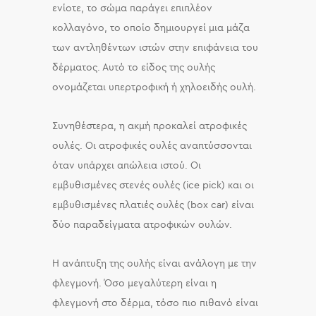
ενίοτε, το σώμα παράγει επιπλέον
κολλαγόνο, το οποίο δημιουργεί μια μάζα
των αντληθέντων ιστών στην επιφάνεια του
δέρματος. Αυτό το είδος της ουλής
ονομάζεται υπερτροφική ή χηλοειδής ουλή.
Συνηθέστερα, η ακμή προκαλεί ατροφικές
ουλές. Οι ατροφικές ουλές αναπτύσσονται
όταν υπάρχει απώλεια ιστού. Οι
εμβυθισμένες στενές ουλές (ice pick) και οι
εμβυθισμένες πλατιές ουλές (box car) είναι
δύο παραδείγματα ατροφικών ουλών.
Η ανάπτυξη της ουλής είναι ανάλογη με την
φλεγμονή. Όσο μεγαλύτερη είναι η
φλεγμονή στο δέρμα, τόσο πιο πιθανό είναι