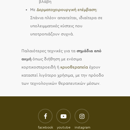
βλάβη
Με
Δερματοχειρουργική επέμβαση
:
Σπάνια πλέον απαιτείται, ιδιαίτερα σε
υπολειμματικές κύστεις που
υποτροπιάζουν συχνά.
Παλαιότερες τεχνικές για τα
σημάδια από
ακμή
όπως διήθηση με ενέσιμα
κορτικοστεροειδή ή
κρυοθεραπεία
έχουν
καταστεί λιγότερο χρήσιμα, με την πρόοδο
των τεχνολογικών θεραπευτικών μέσων.
facebook
youtube
instagram