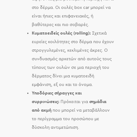
στο δέρμα. Οι ουλές box car μπορεί να
είναι ήπιες και επιφανειακές, ή
βαθύτερες και πιο σοβαρές.
Κυματοειδείς ουλές (rolling):
Σχετικά
ευρείες κοιλότητες στο δέρμα που έχουν
στρογγυλεμένες, κεκλιμένες άκρες. Ο
συνδυασμός αρκετών από αυτούς τους
τύπους των ουλών σε μια περιοχή του
δέρματος δίνει μια κυματοειδή
εμφάνιση, εξ ου και το όνομα.
Υποδόριες σήραγγες και
συρρινώσεις:
Πρόκειται για
σημάδια
από ακμή
που μπορεί να μεταβάλλουν
το περίγραμμα του προσώπου με
δύσκολη αντιμετώπιση.