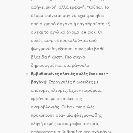
αφήνει μικρή, αλλά εμφανή, “τρύπα”. Το
δέρμα φαίνεται σαν να έχει τρυπηθεί
από αιχμηρό όργανο ή παγοθραύστη εξ
ου και το αγγλικό όνομα ice-pick. Οι
ουλές ice-pick προκαλούνται από
φλεγμονώδη έξαρση, όπως μία βαθύ
βλατίδα ή κύστη. Πιο συχνά
δημιουργούνται στα μάγουλα.
Εμβυθισμένες πλατιές ουλές (box car –
βαγόνι):
Στρογγυλές ή ωοειδές με
απότομες πλευρές. Έχουν παρόμοια
εμφάνιση με τις ουλές της
ανεμοβλογιάς. Οι box car ουλές
προκύπτουν όταν μία φλεγμονώδης
πληγή ακμής καταστρέφει τον ιστό,
αφήνοντας μία βυθισμένη περιοχή πάνω