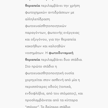
θεραπεία
περιλαμβάνει την χρήση
φωτοχημικών αντιδράσεων με
αλληλεπίδραση
φωτοευαίσθητοποιητικών
παραγόντων, φωτεινής ενέργειας
και οξυγόνου, για την θεραπεία
κακοήθων και καλοηθών
νοσημάτων. Η
φωτοδυναμική
θεραπεία
περιλαμβάνει δυο στάδια.
Στο πρώτο στάδιο η
φωτοευαισθητοποιητική ουσία
χορηγείται στον ασθενή από μία η
περισσότερες οδούς (τοπικά,
ενδοφλέβια, από του στόματος), και
προσλαμβάνεται από τα κύτταρα
“στόχος”. Το δεύτερο στάδιο