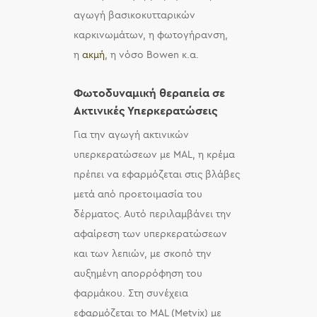
αγωγή βασικοκυτταρικών
καρκινωμάτων, η φωτογήρανση,
η
ακμή
, η νόσο Bowen κ.α.
Φωτοδυναμική θεραπεία σε
Ακτινικές Υπερκερατώσεις
Για την αγωγή ακτινικών
υπερκερατώσεων με MAL, η κρέμα
πρέπει να εφαρμόζεται στις βλάβες
μετά από προετοιμασία του
δέρματος. Αυτό περιλαμβάνει την
αφαίρεση των υπερκερατώσεων
και των λεπιών, με σκοπό την
αυξημένη απορρόφηση του
φαρμάκου. Στη συνέχεια
εφαρμόζεται το MAL (Metvix) με