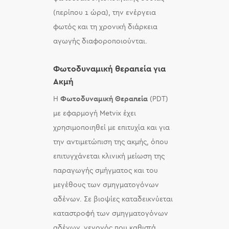
(περίπου 1 ώρα), την ενέργεια
φωτός και τη χρονική διάρκεια
αγωγής διαφοροποιούνται.
Φωτοδυναμική θεραπεία για
Ακμή
Η
Φωτοδυναμική Θεραπεία
(PDT)
με εφαρμογή Metvix έχει
χρησιμοποιηθεί με επιτυχία και για
την αντιμετώπιση της ακμής, όπου
επιτυγχάνεται κλινική μείωση της
παραγωγής σμήγματος και του
μεγέθους των σμηγματογόνων
αδένων. Σε βιοψίες καταδεικνύεται
καταστροφή των σμηγματογόνων
αδένων, γεγονός που καθιστά