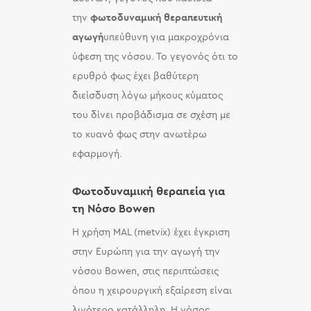
την
φωτοδυναμική θεραπευτική
αγωγή
υπεύθυνη για μακροχρόνια
ύφεση της νόσου. Το γεγονός ότι το
ερυθρό φως έχει βαθύτερη
διείσδυση λόγω μήκους κύματος
του δίνει προβάδισμα σε σχέση με
το κυανό φως στην ανωτέρω
εφαρμογή.
Φωτοδυναμική θεραπεία για
τη Νόσο Bowen
Η χρήση MAL (metvix) έχει έγκριση
στην Ευρώπη για την αγωγή την
νόσου Bowen, στις περιπτώσεις
όπου η χειρουργική εξαίρεση είναι
λιγότερο κατάλληλη. Η νόσος