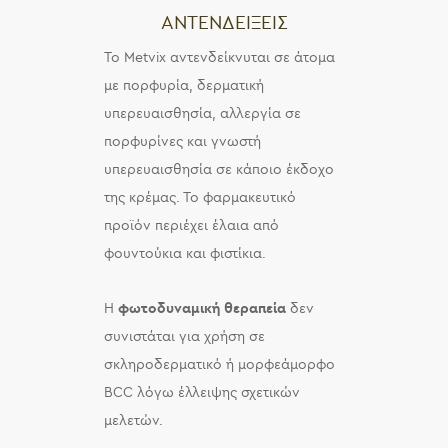
ΑΝΤΕΝΔΕΙΞΕΙΣ
Το Metvix αντενδείκνυται σε άτομα
με πορφυρία, δερματική
υπερευαισθησία, αλλεργία σε
πορφυρίνες και γνωστή
υπερευαισθησία σε κάποιο έκδοχο
της κρέμας. Το φαρμακευτικό
προϊόν περιέχει έλαια από
φουντούκια και φιστίκια.
Η
φωτοδυναμική θεραπεία
δεν
συνιστάται για χρήση σε
σκληροδερματικό ή μορφεάμορφο
BCC λόγω έλλειψης σχετικών
μελετών.