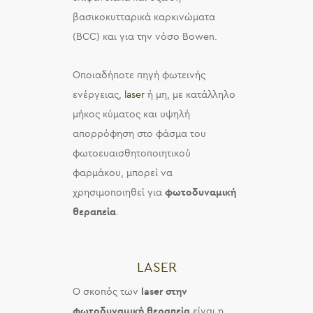
βασικοκυτταρικά καρκινώματα
(BCC) και για την νόσο Bowen.
Οποιαδήποτε πηγή φωτεινής
ενέργειας,
laser
ή μη, με κατάλληλο
μήκος κύματος και υψηλή
απορρόφηση στο φάσμα του
φωτοευαισθητοποιητικού
φαρμάκου, μπορεί να
χρησιμοποιηθεί για
φωτοδυναμική
θεραπεία
.
LASER
Ο σκοπός των
laser
στην
φωτοδυναμική θεραπεία
είναι η