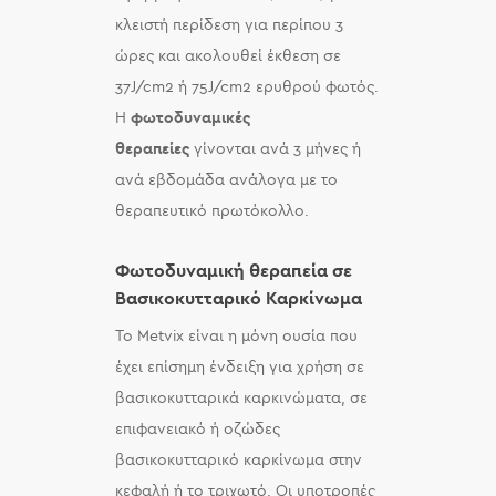
κλειστή περίδεση για περίπου 3
ώρες και ακολουθεί έκθεση σε
37J/cm2 ή 75J/cm2 ερυθρού φωτός.
Η
φωτοδυναμικές
θεραπείες
γίνονται ανά 3 μήνες ή
ανά εβδομάδα ανάλογα με το
θεραπευτικό πρωτόκολλο.
Φωτοδυναμική θεραπεία σε
Βασικοκυτταρικό Καρκίνωμα
Το Metvix είναι η μόνη ουσία που
έχει επίσημη ένδειξη για χρήση σε
βασικοκυτταρικά καρκινώματα, σε
επιφανειακό ή οζώδες
βασικοκυτταρικό καρκίνωμα στην
κεφαλή ή το τριχωτό. Οι υποτροπές