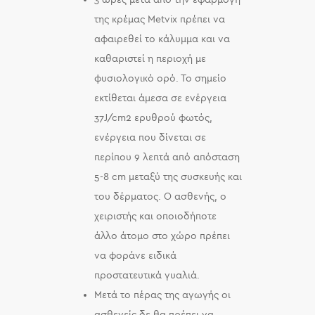
της κρέμας Metvix πρέπει να
αφαιρεθεί το κάλυμμα και να
καθαριστεί η περιοχή με
φυσιολογικό ορό. Το σημείο
εκτίθεται άμεσα σε ενέργεια
37J/cm2 ερυθρού φωτός,
ενέργεια που δίνεται σε
περίπου 9 λεπτά από απόσταση
5-8 cm μεταξύ της συσκευής και
του δέρματος. Ο ασθενής, ο
χειριστής και οποιοδήποτε
άλλο άτομο στο χώρο πρέπει
να φοράνε ειδικά
προστατευτικά γυαλιά.
Μετά το πέρας της αγωγής οι
ασθενείς δε θα πρέπει να