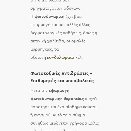
την υπερπλασία των
σμηγματογόνων αδένων.
Η
φωτοδυναμική
έχει βρει
εφαρμογή και σε πολλές άλλες
δερματολογικές παθήσεις, όπως η
ακτινική χειλίτιδα, οι ομαλές
μυρμηγκιές, τα
οξυτενή
κονδυλώματα
κτλ.
Φωτοτοξικές Αντιδράσεις –
Επιθυμητές και υπερβολικές
Μετά την
εφαρμογή
φωτοδυναμικής θεραπείας
συχνά
παρατηρείται ένα αίσθημα καύσου
ή κνησμού. Αυτό το αίσθημα
συνήθως μειώνεται γρήγορα μόλις