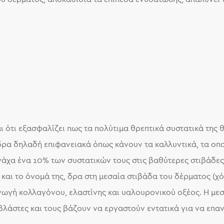
ι ότι εξασφαλίζει πως τα πολύτιμα θρεπτικά συστατικά της
δρα δηλαδή επιφανειακά όπως κάνουν τα καλλυντικά, τα οπ
ονάχα ένα 10% των συστατικών τους στις βαθύτερες στιβάδε
και το όνομά της, δρα στη μεσαία στιβάδα του δέρματος (χόρ
γωγή κολλαγόνου, ελαστίνης και υαλουρονικού οξέος. Η με
οβλάστες και τους βάζουν να εργαστούν εντατικά για να ε