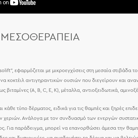
 ΜΕΣΟΘΕΡΑΠΕΊΑ
lift”, εφαρμόζεται με μικροεγχύσεις στη μεσαία στιβάδα το
ένα κοκτέιλ αντιγηραντικών ουσιών που διεγείρουν και ανα
βιταμίνες (A, B, C, E, K), μέταλλα, αντιοξειδωτικά, αμινοξ
αι κάθε τύπο δέρματος, ειδικά για τις θαμπές και ξηρές επι
των χεριών. Ανάλογα με τον συνδυασμό των ενεργών συστατι
ος. Για παράδειγμα, μπορεί να επανορθώσει άμεσα την θαμ