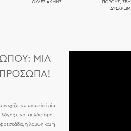
ΟΥΛΈΣ ΑΚΜΉΣ
ΠΌΡΟΥΣ, ΣΒΉΝ
ΔΥΣΧΡΩΜ
ΏΠΟΥ: ΜΊΑ
Α ΠΡΌΣΩΠΑ!
υνεχίζει να αποτελεί μία
Ο λόγος είναι απλός: δρα
 φρεσκάδα, η λάμψη και η