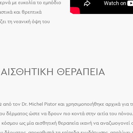
ερνά με ευκολία το εμπόδιο
στικά και θρεπτικά
ζει τη νεανική όψη του
ΑΙΣΘΗΤΙΚΉ ΘΕΡΑΠΕΊΑ
 από τον Dr. Michel Pistor και χρησιμοποιήθηκε αρχικά για
υ δέρματος ώστε να δρουν πιο κοντά στην αιτία του πόνου.
υ κόσμου ως μία αισθητική θεραπεία ικανή να αναζωογονεί 
υ δέρματος, αποκαθιστά τα επίπεδα ενυδάτωσης, απαλύνει τ