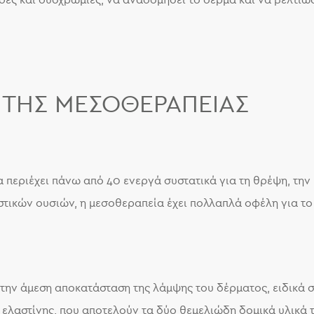
ίδες και δυσχρωμίες, να αναδομήσει το δέρμα και να βελτιώσ
 ΤΗΣ ΜΕΣΟΘΕΡΑΠΕΊΑΣ
α περιέχει πάνω από 40 ενεργά συστατικά για τη θρέψη, τη
τικών ουσιών, η μεσοθεραπεία έχει πολλαπλά οφέλη για το
 την άμεση αποκατάσταση της λάμψης του δέρματος, ειδικά σ
ελαστίνης, που αποτελούν τα δύο θεμελιώδη δομικά υλικά 