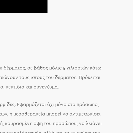
υ δέρματος, σε βάθος μόλις 4 χιλιοστών κάτω
νεώνουν τους ιστούς του δέρματος. Πρόκειται
έα, πεπτίδια και συνένζυμα.
δερμίδες. Εφαρμόζεται όχι μόνο στο πρόσωπο,
κών, η μεσοθεραπεία μπορεί να αντιμετωπίσει
πή, κουρασμένη όψη του προσώπου, να λειάνει