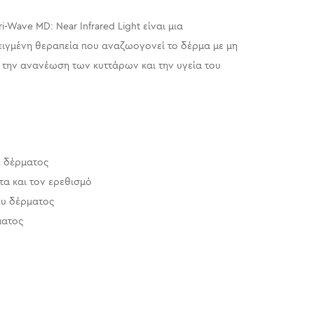
Tri-Wave MD
: Near Infrared Light είναι μια
ειγμένη θεραπεία που αναζωογονεί το δέρμα με μη
 την ανανέωση των κυττάρων και την υγεία του
 δέρματος
τα και τον ερεθισμό
ου δέρματος
ματος