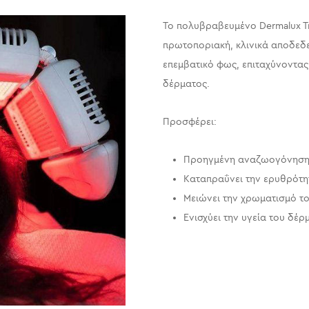
Το πολυβραβευμένο
Dermalux 
πρωτοποριακή, κλινικά αποδεδ
επεμβατικό φως, επιταχύνοντας
δέρματος.
Προσφέρει:
Προηγμένη αναζωογόνηση
Καταπραΰνει την ερυθρότη
Μειώνει την χρωματισμό τ
Ενισχύει την υγεία του δέρ