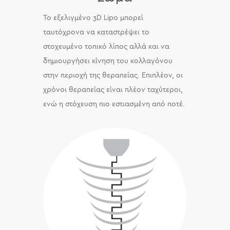
Τ
ο εξελιγμένο
3D Lipo
μ
π
ορεί
ταυτόχρονα να καταστρέψει το
στοχευμένο το
π
ικό λί
π
ος αλλά και να
δημιουργήσει κίνηση του κολλαγόνου
στην
π
εριοχή της θερα
π
είας
.
Ε
π
ι
π
λέον
,
οι
χρόνοι θερα
π
είας είναι
π
λέον ταχύτεροι
,
ενώ η στόχευση
π
ιο εστιασμένη α
π
ό
π
οτέ
.