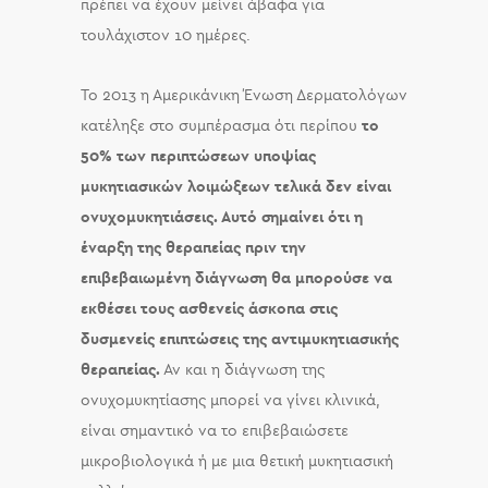
πρέπει να έχουν μείνει άβαφα για
τουλάχιστον 10 ημέρες.
Το 2013 η Αμερικάνικη Ένωση Δερματολόγων
κατέληξε στο συμπέρασμα ότι περίπου
το
50% των περιπτώσεων υποψίας
μυκητιασικών λοιμώξεων τελικά δεν είναι
ονυχομυκητιάσεις. Αυτό σημαίνει ότι η
έναρξη της θεραπείας πριν την
επιβεβαιωμένη διάγνωση θα μπορούσε να
εκθέσει τους ασθενείς άσκοπα στις
δυσμενείς επιπτώσεις της αντιμυκητιασικής
θεραπείας.
Αν και η διάγνωση της
ονυχομυκητίασης μπορεί να γίνει κλινικά,
είναι σημαντικό να το επιβεβαιώσετε
μικροβιολογικά ή με μια θετική μυκητιασική