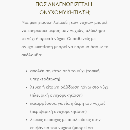
ΠΩΣ ΑΝΑΓΝΩΡΙΖΕΤΑΙ Η
ΟΝΥΧΟΜΥΚΗΤΙΑΣΗ;
Μια μυκητιασική λοίμωξη των νυχιών μπορεί
να επηρεάσει μέρος των νυχιών, ολόκληρο
το νύχι ή αρκετά νύχια. Οι ασθενείς με
ονυχομυκητίαση μπορεί να παρουσιάσουν τα
ακόλουθα:
απολέπιση κάτω από το νύχι (τοπική
υπερκεράτωση)
λευκή ή κίτρινη ράβδωση πάνω στο νύχι
(πλευρική ονυχομυκητίαση)
καταρρέουσα γωνία ή άκρη του νυχιού
(περιφερική ονυχομυκητίαση)
λευκές περιοχές με απολεπίσεις στην
επιφάνεια του νυχιού (μπορεί να