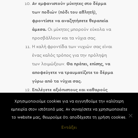
Αν εμφανιστούν μύκητες στο δέρμα
των ποδιών (πόδι του αθλητή),
φροντίστε να αναζητήσετε θεραπεία
άμεσα.
Οι μύκητες μπορούν εύκολα να
προσβάλλουν και τα νύχια σας.
Η καλή φροντίδα των νυχιών σας είναι
ένας καλός τρόπος για την πρόληψη
των λοιμώξεων.
Θα πρέπει, επίσης, να
αποφεύγετε να τραυματίζετε το δέρμα
γύρω από τα νύχια σας.
Επιλέγετε αξιόπιστους και καθαρούς
χώρους περιποίησης
για τα νύχια σας.
Χρησιμοποιούμε cookies για να εγγυηθούμε την καλύτερη
εμπειρία στον ιστότοπό μας. Αν συνεχίσετε να χρησιμοποιείτε
ΑΝΑΛΥΤΙΚΕΣ ΠΛΗΡΟΦΟΡΙΕΣ ΓΙΑ
το website μας, θεωρούμε ότι αποδέχεστε τη χρήση cookies.
ΤΟΥΣ ΜΥΚΗΤΕΣ ΣΤΑ ΝΥΧΙΑ
Εντάξει
Η ονυχομυκητίαση έχει 5 κύριους