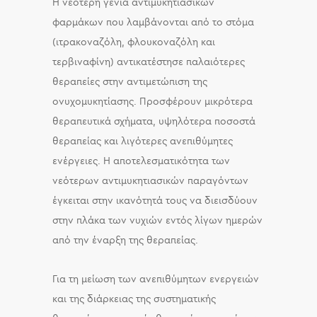
Η νεότερη γενιά αντιμυκητιασικών
φαρμάκων που λαμβάνονται από το στόμα
(ιτρακοναζόλη, φλουκοναζόλη και
τερβιναφίνη) αντικατέστησε παλαιότερες
θεραπείες στην αντιμετώπιση της
ονυχομυκητίασης. Προσφέρουν μικρότερα
θεραπευτικά σχήματα, υψηλότερα ποσοστά
θεραπείας και λιγότερες ανεπιθύμητες
ενέργειες. Η αποτελεσματικότητα των
νεότερων αντιμυκητιασικών παραγόντων
έγκειται στην ικανότητά τους να διεισδύουν
στην πλάκα των νυχιών εντός λίγων ημερών
από την έναρξη της θεραπείας.
Για τη μείωση των ανεπιθύμητων ενεργειών
και της διάρκειας της συστηματικής