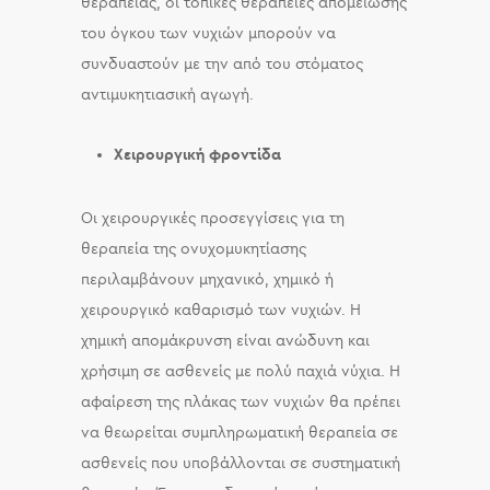
θεραπείας, οι τοπικές θεραπείες απομείωσης
του όγκου των νυχιών μπορούν να
συνδυαστούν με την από του στόματος
αντιμυκητιασική αγωγή.
Χειρουργική φροντίδα
Οι χειρουργικές προσεγγίσεις για τη
θεραπεία της ονυχομυκητίασης
περιλαμβάνουν μηχανικό, χημικό ή
χειρουργικό καθαρισμό των νυχιών. Η
χημική απομάκρυνση είναι ανώδυνη και
χρήσιμη σε ασθενείς με πολύ παχιά νύχια. Η
αφαίρεση της πλάκας των νυχιών θα πρέπει
να θεωρείται συμπληρωματική θεραπεία σε
ασθενείς που υποβάλλονται σε συστηματική