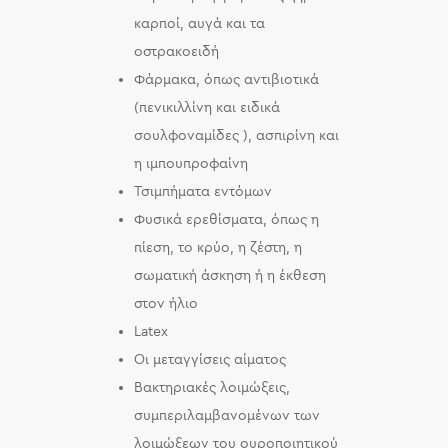
καρποί, αυγά και τα
οστρακοειδή
Φάρμακα, όπως αντιβιοτικά
(πενικιλλίνη και ειδικά
σουλφοναμίδες ), ασπιρίνη και
η ιμπουπροφαίνη
Τσιμπήματα εντόμων
Φυσικά ερεθίσματα, όπως η
πίεση, το κρύο, η ζέστη, η
σωματική άσκηση ή η έκθεση
στον ήλιο
Latex
Οι μεταγγίσεις αίματος
Βακτηριακές λοιμώξεις,
συμπεριλαμβανομένων των
λοιμώξεων του ουροποιητικού