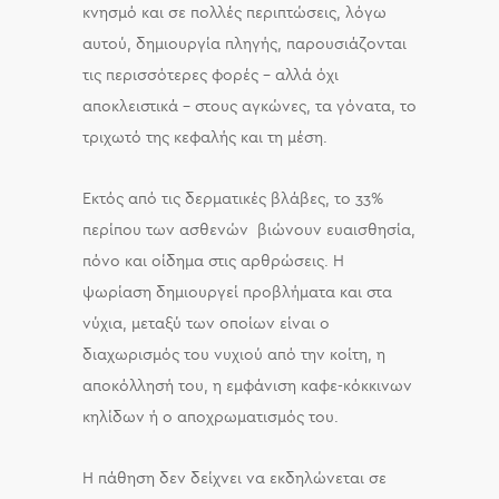
κνησμό και σε πολλές περιπτώσεις, λόγω
αυτού, δημιουργία πληγής, παρουσιάζονται
τις περισσότερες φορές – αλλά όχι
αποκλειστικά – στους αγκώνες, τα γόνατα, το
τριχωτό της κεφαλής και τη μέση.
Εκτός από τις δερματικές βλάβες, το 33%
περίπου των ασθενών βιώνουν ευαισθησία,
πόνο και οίδημα στις αρθρώσεις. Η
ψωρίαση δημιουργεί προβλήματα και στα
νύχια, μεταξύ των οποίων είναι ο
διαχωρισμός του νυχιού από την κοίτη, η
αποκόλλησή του, η εμφάνιση καφε-κόκκινων
κηλίδων ή ο αποχρωματισμός του.
Η πάθηση δεν δείχνει να εκδηλώνεται σε